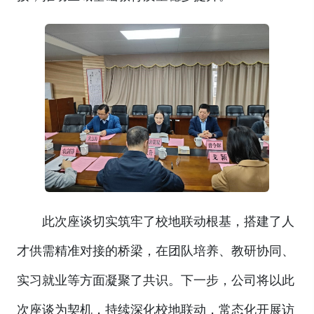
此次座谈切实筑牢了校地联动根基，搭建了人
才供需精准对接的桥梁，在团队培养、教研协同、
实习就业等方面凝聚了共识。下一步，公司将以此
次座谈为契机，持续深化校地联动，常态化开展访