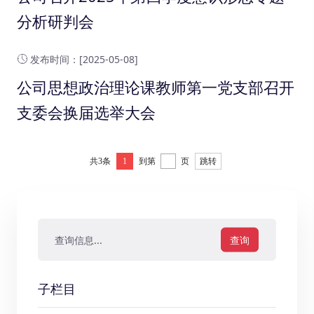
分析研判会
发布时间：[2025-05-08]
公司思想政治理论课教师第一党支部召开
支委会换届选举大会
共3条
1
到第
页
跳转
查询
子栏目