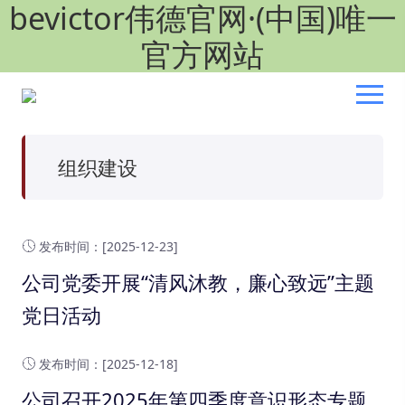
bevictor伟德官网·(中国)唯一
官方网站
组织建设
发布时间：[2025-12-23]
公司党委开展“清风沐教，廉心致远”主题
党日活动
发布时间：[2025-12-18]
公司召开2025年第四季度意识形态专题